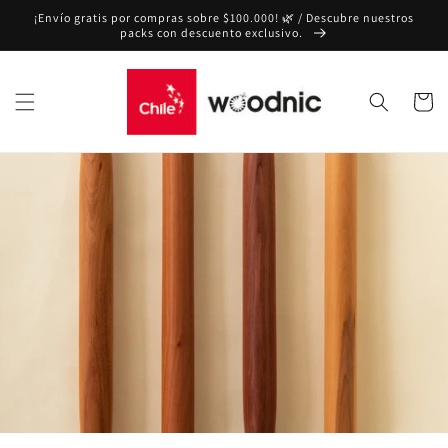
Ir
¡Envío gratis por compras sobre $100.000! 🌿 / Descubre nuestros
directamente
packs con descuento exclusivo.
al contenido
Carrito