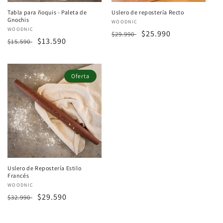
Tabla para ñoquis - Paleta de
Uslero de repostería Recto
Gnochis
Proveedor:
WOODNIC
Proveedor:
WOODNIC
Precio
Precio
$25.990
$29.990
Precio
Precio
$13.590
$15.590
habitual
de
habitual
de
oferta
oferta
Oferta
Uslero de Repostería Estilo
Francés
Proveedor:
WOODNIC
Precio
Precio
$29.590
$32.990
habitual
de
oferta